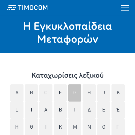
Η Εγκυκλοπαίδεια
Mεταφορών
Καταχωρίσεις λεξικού
A
B
C
F
G
H
J
K
L
T
Α
Β
Γ
Δ
Ε
Έ
Η
Θ
Ι
Κ
Μ
Ν
Ο
Π