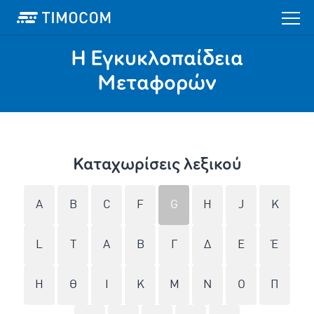
Η Εγκυκλοπαίδεια
Mεταφορών
Καταχωρίσεις λεξικού
A
B
C
F
G
H
J
K
L
T
Α
Β
Γ
Δ
Ε
Έ
Η
Θ
Ι
Κ
Μ
Ν
Ο
Π