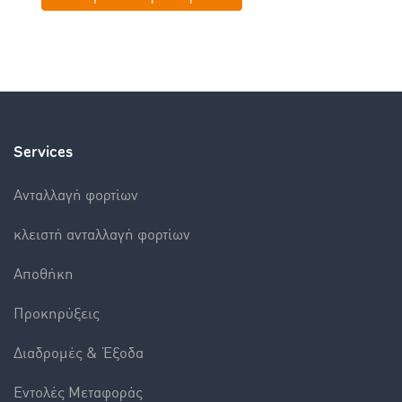
Services
Aνταλλαγή φορτίων
κλειστή ανταλλαγή φορτίων
Αποθήκη
Προκηρύξεις
Διαδρομές & Έξοδα
Εντολές Mεταφοράς