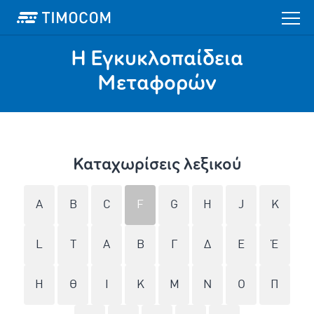
Η Εγκυκλοπαίδεια
Mεταφορών
Καταχωρίσεις λεξικού
A
B
C
F
G
H
J
K
L
T
Α
Β
Γ
Δ
Ε
Έ
Η
Θ
Ι
Κ
Μ
Ν
Ο
Π