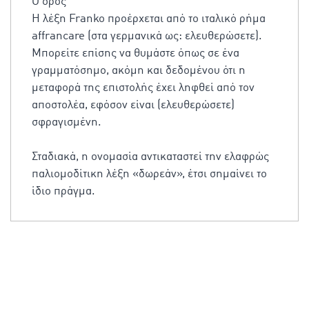
O όρος
Η λέξη Franko προέρχεται από το ιταλικό ρήμα
affrancare (στα γερμανικά ως: ελευθερώσετε).
Μπορείτε επίσης να θυμάστε όπως σε ένα
γραμματόσημο, ακόμη και δεδομένου ότι η
μεταφορά της επιστολής έχει ληφθεί από τον
αποστολέα, εφόσον είναι (ελευθερώσετε)
σφραγισμένη.
Σταδιακά, η ονομασία αντικαταστεί την ελαφρώς
παλιομοδίτικη λέξη «δωρεάν», έτσι σημαίνει το
ίδιο πράγμα.