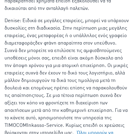
παρακρατήσει χρήματα επειδή εξακολουθεί να τα
δικαιούται από την ανταλλαγή παλετών.
Denise: Ειδικά σε μεγάλες εταιρείες, μπορεί να υπάρχουν
δυσκολίες στη διαδικασία. Στην περίπτωση μιας μεγάλης
εταιρείας, ένας μεταφορέας ή ο υπάλληλος ενός γραφείο
διαμεταφοράςδεν φτάνη απαραίτητα στον υπεύθυνο.
Συχνά δεν μπορείτε να επιλύσετε τις αμφισβητούμενες
υποθέσεις μόνοι σας, επειδή είναι ακόμη δύσκολο από
την άποψη χρόνου για μια ατομική επιχείρηση. Οι μικρές
εταιρείες συχνά δεν έχουν το δικό τους λογιστήριο, αλλά
μάλλον δημιουργούν τα δικά τους τιμολόγια μετά τη
δουλειά και επομένως πρέπει επίσης να παρακολουθούν
τις απαίτησηςτους. Σε μια τέτοια περίπτωση συχνά δεν
αξίζει τον κόπο να φροντίζετε τη διαχείριση των
απαιτήσεων μετά από την καθημερινή επιχείρηση. Για να
το κάνετε αυτό, χρησιμοποιήστε την υπηρεσία της
TIMOCOMInkasso-Service. Κυρίως επειδή οι χρεώσεις
βρίσκονται στην ιστοσελίδα μας.
Όλοι μπορούν να