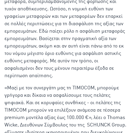
μεταφορά, συμπεριλαμβανομένης της φόρτωσης και
τυχόν αποθήκευσης. Ωστόσο, η νομική ευθύνη των
γραφείων μεταφορών και των μεταφορέων δεν επαρκεί
σε πολλές περιπτώσεις για τη διασφάλιση της αξίας των
εμπορευμάτων. Εδώ παίζει ρόλο η ασφάλιση μεταφοράς
εμπορευμάτων. Βασίζεται στην πραγματική αξία των
εμπορευμάτων, ακόμη και αν αυτή είναι πάνω από το εκ
του νόμου μέγιστο όριο ευθύνης για ασφάλιση αστικής
ευθύνης μεταφοράς. Με αυτόν τον τρόπο, οι
ασφαλισμένοι δεν τους μένουν περαιτέρω έξοδα σε
περίπτωση απαίτησης.
«Μαζί με τον συνεργάτη μας τη TIMOCOM, μπορούμε
γρήγορα και δίκαια να ασφαλίσουμε τους πελάτες
ψηφιακά. Και σε κορυφαίες συνθήκες - οι πελάτες της
TIMOCOM μπορούν να επιλέξουν ανάμεσα σε τέσσερα
premium μοντέλα αξίας έως 100.000 €», λέει ο Thomas
Wicke, Διευθύνων Σύμβουλος του της SCHUNCK Group.
«Είμαστε ιδιαίτερα ικανοποιημένοι που διευκολύνουμε