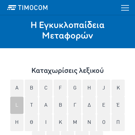
Η Εγκυκλοπαίδεια
Mεταφορών
Καταχωρίσεις λεξικού
A
B
C
F
G
H
J
K
L
T
Α
Β
Γ
Δ
Ε
Έ
Η
Θ
Ι
Κ
Μ
Ν
Ο
Π