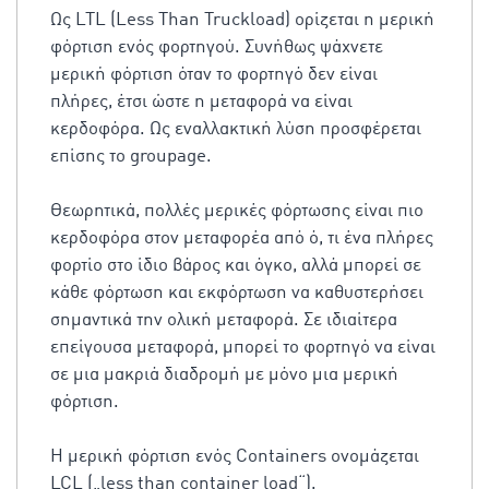
Ως LTL (Less Than Truckload) ορίζεται η μερική
φόρτιση ενός φορτηγού. Συνήθως ψάχνετε
μερική φόρτιση όταν το φορτηγό δεν είναι
πλήρες, έτσι ώστε η μεταφορά να είναι
κερδοφόρα. Ως εναλλακτική λύση προσφέρεται
επίσης το groupage.
Θεωρητικά, πολλές μερικές φόρτωσης είναι πιο
κερδοφόρα στον μεταφορέα από ό, τι ένα πλήρες
φορτίο στο ίδιο βάρος και όγκο, αλλά μπορεί σε
κάθε φόρτωση και εκφόρτωση να καθυστερήσει
σημαντικά την ολική μεταφορά. Σε ιδιαίτερα
επείγουσα μεταφορά, μπορεί το φορτηγό να είναι
σε μια μακριά διαδρομή με μόνο μια μερική
φόρτιση.
Η μερική φόρτιση ενός Containers ονομάζεται
LCL („less than container load“).