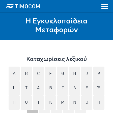
Η Εγκυκλοπαίδεια
Mεταφορών
Καταχωρίσεις λεξικού
A
B
C
F
G
H
J
K
L
T
Α
Β
Γ
Δ
Ε
Έ
Η
Θ
Ι
Κ
Μ
Ν
Ο
Π