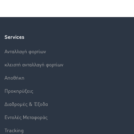
Services
Aνταλλαγή φορτίων
κλειστή ανταλλαγή φορτίων
Αποθήκη
Προκηρύξεις
Διαδρομές & Έξοδα
Εντολές Mεταφοράς
Tracking