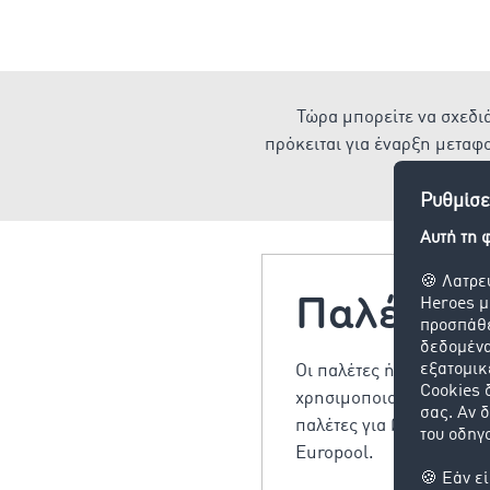
Τώρα μπορείτε να σχεδιά
πρόκειται για έναρξη μεταφ
Παλέτα
Οι παλέτες ή πιο συγκεκ
χρησιμοποιούνται για τη
παλέτες για βαρέλια) απ
Europool.