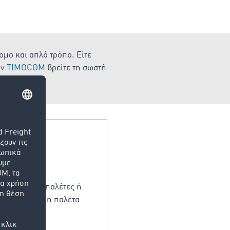
ομο και απλό τρόπο. Είτε
την TIMOCOM
βρείτε τη σωστή
α οποία
χ. επίπεδες παλέτες ή
παλέτα είναι η παλέτα