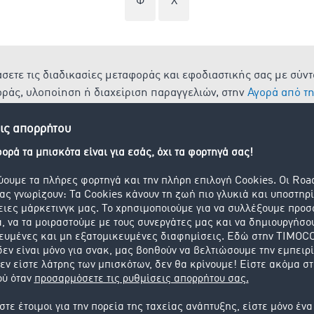
Φ
Χ
σετε τις διαδικασίες μεταφοράς και εφοδιαστικής σας με σύντ
οράς, υλοποίηση ή διαχείριση παραγγελιών, στην
Αγορά από 
εφαρμογή για την Ανάγκη και τον βαθμό ψηφιοποίησης.
ριμένα οι παλέτες μεταφορών είναι επίπεδα μέσα φόρτωσης τ
 μεταφορά στοιβάξιμων προϊόντων. Υπάρχουν διάφορα είδη, π.
ό διάφορα υλικά όπως ξύλο, πλαστικό ή χάλυβα. Η πιο γνωστή 