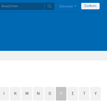
Σύνδεση
Ελληνικά
Ι
Κ
Μ
Ν
Ο
Π
Σ
Τ
Υ