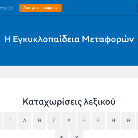
Δοκιμάστε δωρεάν
στήριξη
Η Εγκυκλοπαίδεια Mεταφορών
Καταχωρίσεις λεξικού
T
Α
Β
Γ
Δ
Ε
Έ
Η
Θ