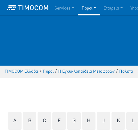
Services
Πόροι
Εταιρεία
Υπο
TIMOCOM Ελλάδα
/
Πόροι
/
Η Εγκυκλοπαίδεια Mεταφορών
/
Παλέτα
A
B
C
F
G
H
J
K
L