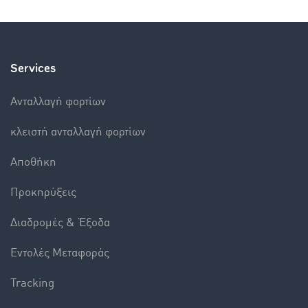
Services
Aνταλλαγή φορτίων
κλειστή ανταλλαγή φορτίων
Αποθήκη
Προκηρύξεις
Διαδρομές & Έξοδα
Εντολές Mεταφοράς
Tracking