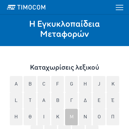
Η Εγκυκλοπαίδεια
Mεταφορών
Καταχωρίσεις λεξικού
A
B
C
F
G
H
J
K
L
T
Α
Β
Γ
Δ
Ε
Έ
Η
Θ
Ι
Κ
Μ
Ν
Ο
Π