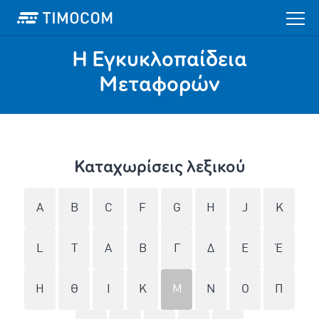
Η Εγκυκλοπαίδεια
Mεταφορών
Καταχωρίσεις λεξικού
A
B
C
F
G
H
J
K
L
T
Α
Β
Γ
Δ
Ε
Έ
Η
Θ
Ι
Κ
Μ
Ν
Ο
Π