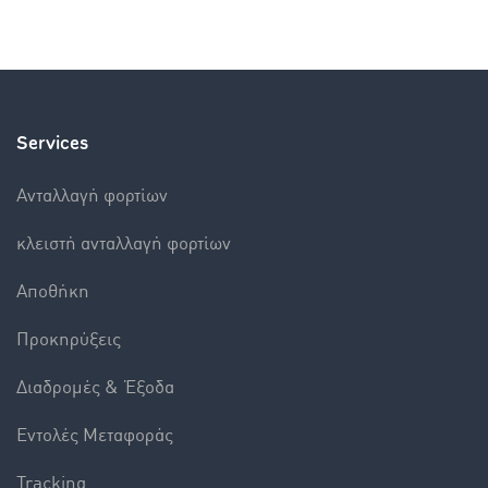
Services
Aνταλλαγή φορτίων
κλειστή ανταλλαγή φορτίων
Αποθήκη
Προκηρύξεις
Διαδρομές & Έξοδα
Εντολές Mεταφοράς
Tracking