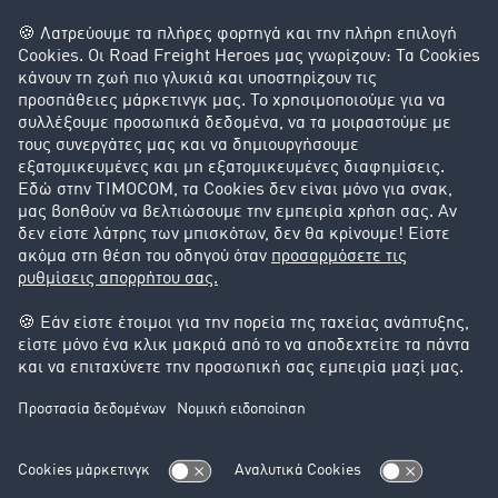
Ιδιώτης
Επικοινωνία
+49 211 88 26 88 26
+49 211 88 26 53 00
salessupport@timocom.com