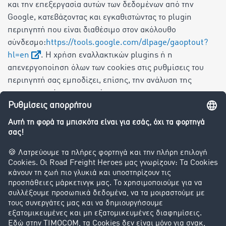
και την επεξεργασία αυτών των δεδομένων από την
Google, κατεβάζοντας και εγκαθιστώντας το plugin
περιηγητή που είναι διαθέσιμο στον ακόλουθο
σύνδεσμο:
https://tools.google.com/dlpage/gaoptout?
hl=en
. Η χρήση εναλλακτικών plugins ή η
απενεργοποίηση όλων των cookies στις ρυθμίσεις του
περιηγητή σας εμποδίζει, επίσης, την ανάλυση της
συμπεριφοράς σας ως χρήστη.
Εναλλακτικά, μπορείτε να εναντιωθείτε στη χρήση των
δεδομένων σας από την Google με τον ακόλουθο
σύνδεσμο. Χρησιμοποιείται ένα Opt-Out-Cookie, το οποίο
εμποδίζει τη μελλοντική συλλογή των δεδομένων σας
κατά την επίσκεψη στις ιστοσελίδες μας:
Απενεργοποίηση
Google Analytics
.
Προσοχή:
Εάν διαγράψετε τα cookies σας, διαγράφεται
μαζί και το Opt-Out-Cookie και ενδεχομένως να πρέπει
να το ενεργοποιήσετε εκ νέου.