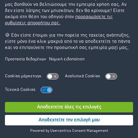
14.2. Zoominfo
Χρησιμοποιούμε το Zoominfo στον ιστότοπό μας για τη
λειτουργία αυτόματης συμπλήρωσης στη φόρμα
εγγραφής. Η Zoominfo Inc. είναι ένας πάροχος
υπηρεσιών που μας βοηθά να συμπληρώνουμε αυτόματα
τα στοιχεία της εταιρείας για να διευκολύνουμε την
εισαγωγή δεδομένων για εσάς.
Όταν χρησιμοποιείτε το Zoominfo, συλλέγονται και
υποβάλλονται σε επεξεργασία τα ακόλουθα δεδομένα:
Διεύθυνση IP
Γεωγραφική θέση
Πληροφορίες για την εταιρεία (π.χ. όνομα,
διεύθυνση, κλάδος)
Το Zoominfo χρησιμοποιεί cookies για τη συλλογή αυτών