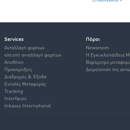
Επικοινωνία >
Services
Πόροι
Aνταλλαγή φορτίων
Newsroom
κλειστή ανταλλαγή φορτίων
Η Εγκυκλοπαίδεια 
Αποθήκη
Βαρόμετρο μεταφορ
Προκηρύξεις
Διερεύνηση της αντα
Διαδρομές & Έξοδα
Εντολές Mεταφοράς
Tracking
Interfaces
Inkasso International