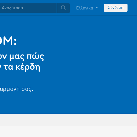
Σύνδεση
Ελληνικά
OM:
ών μας πώς
 τα κέρδη
φαρμογή σας.