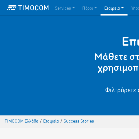
Services
Πόροι
Εταιρεία
Υπο
Επ
Μάθετε στ
χρησιμοπ
Φιλτράρετε 
TIMOCOM Ελλάδα
/
Εταιρεία
/
Success Stories