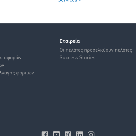
Services >
Εταιρεία
Οι πελάτες προσελκύουν πελάτες
Mεταφορών
Success Stories
ών
λλαγής φορτίων