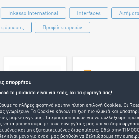
Inkasso International
Interfaces
Αιτήματ
ς φόρτωσης
Προφίλ εταιρειών