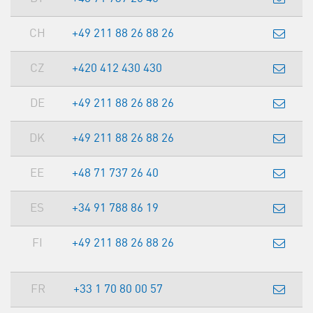
CH
+49 211 88 26 88 26
CZ
+420 412 430 430
DE
+49 211 88 26 88 26
DK
+49 211 88 26 88 26
EE
+48 71 737 26 40
ES
+34 91 788 86 19
FI
+49 211 88 26 88 26
FR
+33 1 70 80 00 57