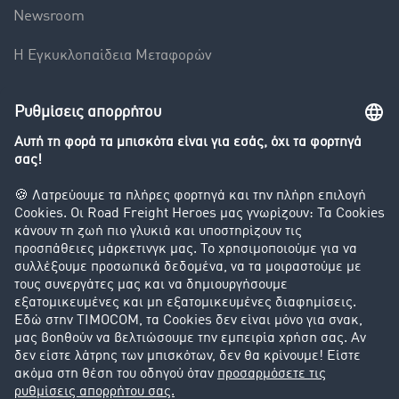
Newsroom
Η Εγκυκλοπαίδεια Mεταφορών
Βαρόμετρο μεταφορών
Διερεύνηση της ανταλλαγής φορτίων
Εταιρεία
Οι πελάτες προσελκύουν πελάτες
Success Stories
Υποστήριξη
Υποστήριξη
Νομικά