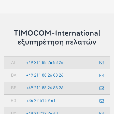
TIMOCOM-International
εξυπηρέτηση πελατών
AT
+49 211 88 26 88 26
BA
+49 211 88 26 88 26
BE
+49 211 88 26 88 26
BG
+36 22 51 59 61
BY
+48 71 737 26 40